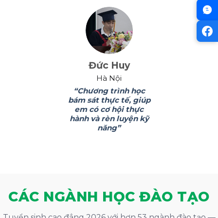
Đức Huy
Hà Nội
“Chương trình học
bám sát thực tế, giúp
em có cơ hội thực
hành và rèn luyện kỹ
năng”
CÁC NGÀNH HỌC ĐÀO TẠO
Tuyển sinh cao đẳng 2026 với hơn 53 ngành đào tạo —