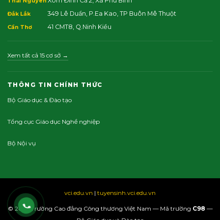
Xóm Đình Cả 2, Xã Phú Bình
Thái Nguyên
349 Lê Duẩn, P.Ea Kao, TP Buôn Mê Thuột
Đắk Lắk
41 CMT8, Q.Ninh Kiều
Cần Thơ
Xem tất cả 15 cơ sở →
THÔNG TIN CHÍNH THỨC
Bộ Giáo dục & Đào tạo
Tổng cục Giáo dục Nghề nghiệp
Bộ Nội vụ
vci.edu.vn
|
tuyensinh.vci.edu.vn
© 2026 Trường Cao đẳng Công thương Việt Nam — Mã trường
C98
—