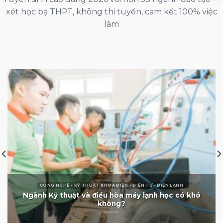
xét học bạ THPT, không thi tuyển, cam kết 100% việc
làm
ĐÀO TẠO KHOA - TRUNG TÂM KHOA QUỐC TẾ NGÔN NGỮ NHẬT BẢN
NGÀNH TIẾNG NHẬT BẢN HỌC GÌ VÀ RA TRƯỜNG
LÀM GÌ?