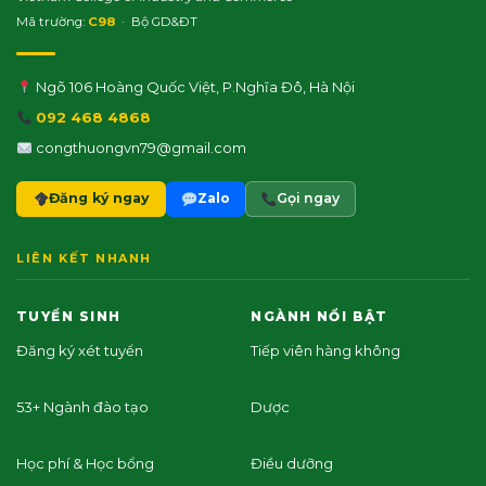
Mã trường:
C98
· Bộ GD&ĐT
Ngõ 106 Hoàng Quốc Việt, P.Nghĩa Đô, Hà Nội
092 468 4868
congthuongvn79@gmail.com
Đăng ký ngay
Zalo
Gọi ngay
LIÊN KẾT NHANH
TUYỂN SINH
NGÀNH NỔI BẬT
Đăng ký xét tuyển
Tiếp viên hàng không
53+ Ngành đào tạo
Dược
Học phí & Học bổng
Điều dưỡng