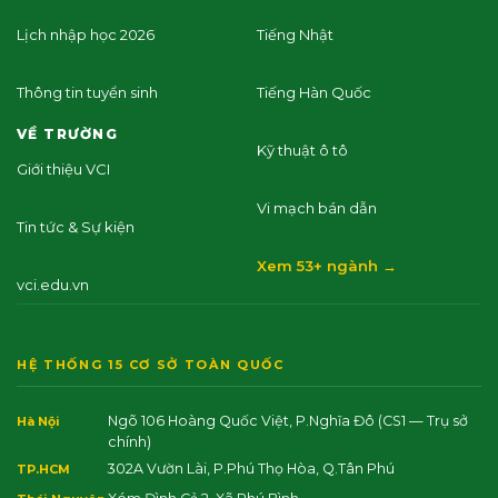
Lịch nhập học 2026
Tiếng Nhật
Thông tin tuyển sinh
Tiếng Hàn Quốc
VỀ TRƯỜNG
Kỹ thuật ô tô
Giới thiệu VCI
Vi mạch bán dẫn
Tin tức & Sự kiện
Xem 53+ ngành →
vci.edu.vn
HỆ THỐNG 15 CƠ SỞ TOÀN QUỐC
Ngõ 106 Hoàng Quốc Việt, P.Nghĩa Đô
(CS1 — Trụ sở
Hà Nội
chính)
302A Vườn Lài, P.Phú Thọ Hòa, Q.Tân Phú
TP.HCM