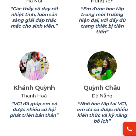
Hà Nội
Hưng Yên
“Các thầy cô dạy rất
“Em được học tập
nhiệt tình, luôn sẵn
trong môi trường
sàng giải đáp thắc
hiện đại, với đầy đủ
mắc cho sinh viên.”
trang thiết bị tiên
tiến”
Khánh Quỳnh
Quỳnh Châu
Thanh Hoá
Đà Nẵng
“VCI đã giúp em có
“Nhờ học tập tại VCI,
được nhiều cơ hội
em đã có được nhiều
phát triển bản thân”
kiến thức và kỹ năng
bổ ích”