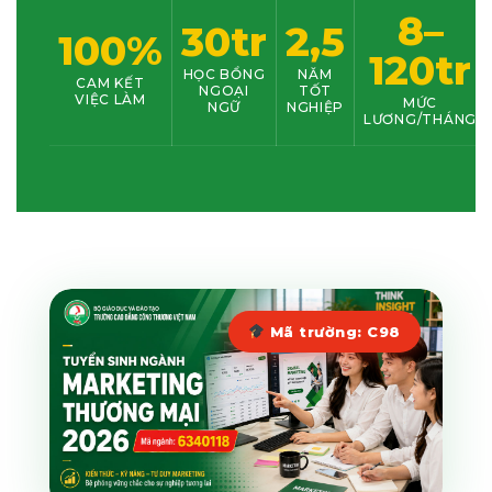
8–
30tr
2,5
100%
120tr
HỌC BỔNG
NĂM
CAM KẾT
NGOẠI
TỐT
VIỆC LÀM
MỨC
NGỮ
NGHIỆP
LƯƠNG/THÁNG
Mã trường: C98