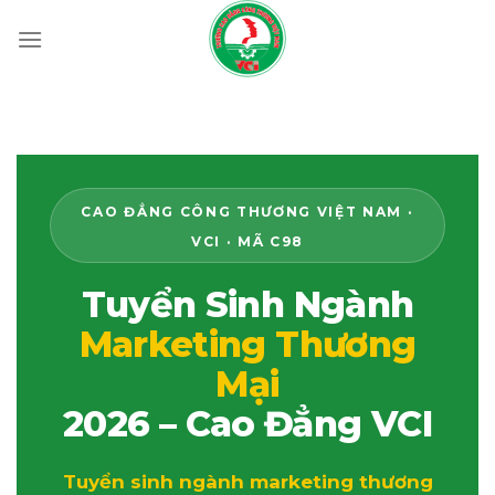
Skip
to
content
Trang
tuyển sinh ngành marketing thương mại 2026
tại 
CAO ĐẲNG CÔNG THƯƠNG VIỆT NAM ·
VCI · MÃ C98
Tuyển Sinh Ngành
Marketing Thương
Mại
2026 – Cao Đẳng VCI
Tuyển sinh ngành marketing thương