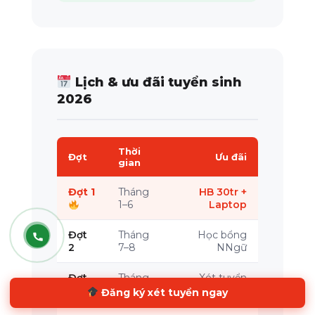
Lịch & ưu đãi tuyển sinh
2026
Thời
Đợt
Ưu đãi
gian
Đợt 1
Tháng
HB 30tr +
1–6
Laptop
Đợt
Tháng
Học bổng
2
7–8
NNgữ
Đợt
Tháng
Xét tuyển
3
9–10
thường
Đăng ký xét tuyển ngay