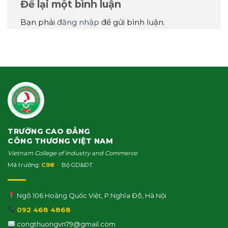
Để lại một bình luận
Bạn phải
đăng nhập
để gửi bình luận.
TRƯỜNG CAO ĐẲNG
CÔNG THƯƠNG VIỆT NAM
Vietnam College of Industry and Commerce
Mã trường:
C98
· Bộ GD&ĐT
Ngõ 106 Hoàng Quốc Việt, P.Nghĩa Đô, Hà Nội
092 468 4868
congthuongvn79@gmail.com