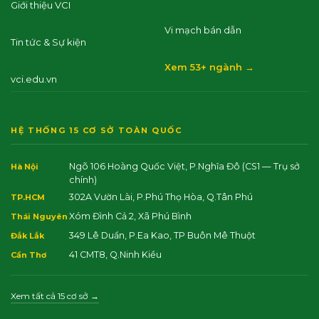
Giới thiệu VCI
Vi mạch bán dẫn
Tin tức & Sự kiện
Xem 53+ ngành →
vci.edu.vn
HỆ THỐNG 15 CƠ SỞ TOÀN QUỐC
Ngõ 106 Hoàng Quốc Việt, P.Nghĩa Đô
(CS1 — Trụ sở
Hà Nội
chính)
302A Vườn Lài, P.Phú Thọ Hòa, Q.Tân Phú
TP.HCM
Xóm Đình Cả 2, Xã Phú Bình
Thái Nguyên
349 Lê Duẩn, P.Ea Kao, TP Buôn Mê Thuột
Đắk Lắk
41 CMT8, Q.Ninh Kiều
Cần Thơ
Xem tất cả 15 cơ sở →