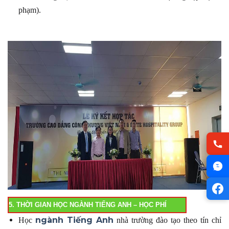
phạm).
5. THỜI GIAN HỌC NGÀNH TIẾNG ANH – HỌC PHÍ
ngành Tiếng Anh
Học
nhà trường đào tạo theo tín chỉ