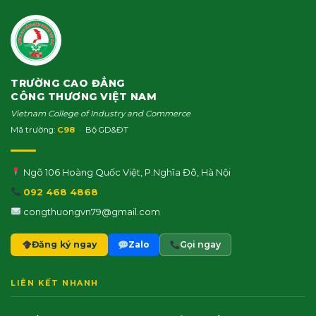
TRƯỜNG CAO ĐẲNG
CÔNG THƯƠNG VIỆT NAM
Vietnam College of Industry and Commerce
Mã trường:
C98
· Bộ GD&ĐT
Ngõ 106 Hoàng Quốc Việt, P.Nghĩa Đô, Hà Nội
092 468 4868
congthuongvn79@gmail.com
Đăng ký ngay
Zalo
Gọi ngay
LIÊN KẾT NHANH