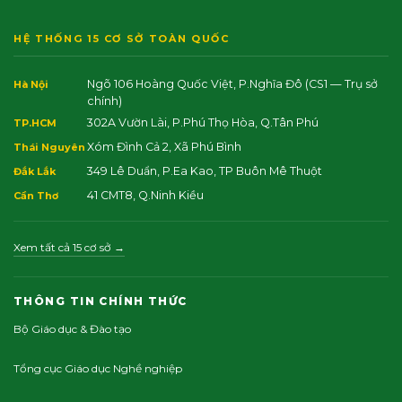
HỆ THỐNG 15 CƠ SỞ TOÀN QUỐC
Ngõ 106 Hoàng Quốc Việt, P.Nghĩa Đô
(CS1 — Trụ sở
Hà Nội
chính)
302A Vườn Lài, P.Phú Thọ Hòa, Q.Tân Phú
TP.HCM
Xóm Đình Cả 2, Xã Phú Bình
Thái Nguyên
349 Lê Duẩn, P.Ea Kao, TP Buôn Mê Thuột
Đắk Lắk
41 CMT8, Q.Ninh Kiều
Cần Thơ
Xem tất cả 15 cơ sở →
THÔNG TIN CHÍNH THỨC
Bộ Giáo dục & Đào tạo
Tổng cục Giáo dục Nghề nghiệp