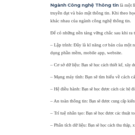
Ngành Công nghệ Thông tin
là một l
truyền đạt và bảo mật thông tin. Khi theo họ
khác nhau của ngành công nghệ thông tin.
Để có những nền tảng vững chắc sau khi ra t
– Lập trình:
Đây là
kĩ năng
cơ bản
của một ng
dụng
phần mềm
,
mobile
app
, website.
– Cơ sở dữ liệu:
Bạn sẽ học cách thiết kế, xây 
– Mạng máy tính:
Bạn sẽ tìm hiểu về cách c
– Hệ điều hành:
Bạn sẽ học
được
cách các hệ đ
– An toàn thông tin:
Bạn sẽ được
cung cấp
kiến
– Trí tuệ nhân tạo:
Bạn sẽ học
được
các thuật t
– Phân tích dữ liệu:
Bạn sẽ học cách thu thập, x