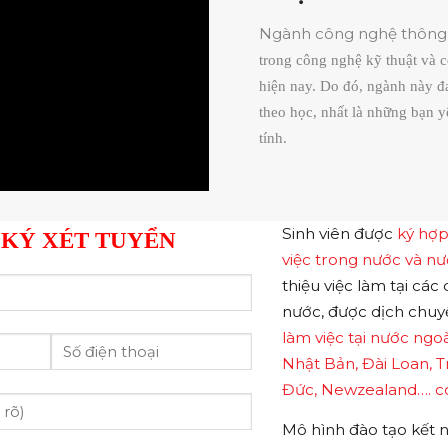
Ngành công nghệ thông 
trong công nghệ kỹ thuật và có
hiện nay. Do đó, ngành này đa
theo học, nhất là những bạn 
tính.
Sinh viên được
ký hợ
KÝ XÉT TUYỂN
việc trong nước và n
thiệu việc làm tại cá
nước, được dịch chuy
làm việc tại nước ngo
Nhật Bản, Đài Loan, 
Đức, Newzealand…. có
Mô hình đào tạo kết n