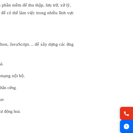
 phần mềm để thu thập, lưu trữ, xử lý,
 để có thể làm việc trong nhiều lĩnh vực
on, JavaScript. .. để
xây dựng
các
ứng
ả.
mạng nội bộ.
hần cứng.
er.
 tự động hoá.