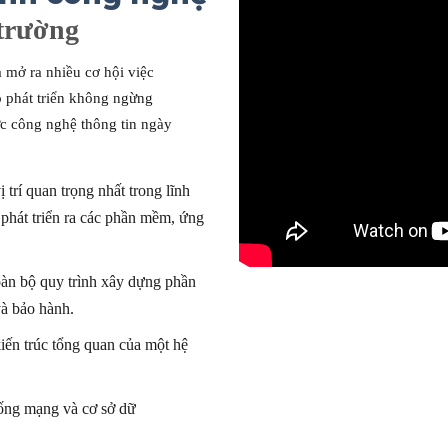
 trường
a mở ra
nhiều
cơ hội
việc
ộ
phát triển không
ngừng
c công nghệ thông tin
ngày
ị trí
quan trọng
nhất trong lĩnh
ể
phát triển
ra các phần mềm, ứng
oàn bộ
quy trình
xây dựng
phần
và
bảo hành
.
iến trúc
tổng quan
của một hệ
hống
mạng
và
cơ sở dữ