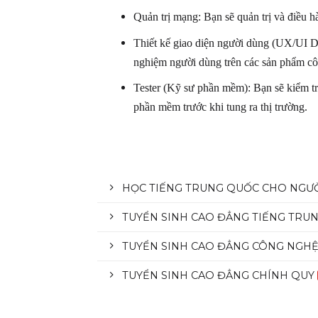
Quản trị mạng: Bạn sẽ
quản trị
và
điều h
Thiết kế
giao diện
người dùng (UX/UI De
nghiệm
người dùng
trên
các sản phẩm
cô
Tester (
Kỹ sư
phần mềm): Bạn sẽ kiểm tr
phần mềm trước khi
tung
ra thị trường.
HỌC TIẾNG TRUNG QUỐC CHO NGƯỜ
TUYỂN SINH CAO ĐẲNG TIẾNG TRU
TUYỂN SINH CAO ĐẲNG CÔNG NGHỆ
TUYỂN SINH CAO ĐẲNG CHÍNH QUY