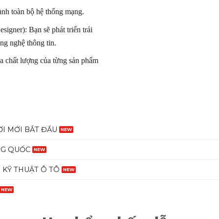
ành
toàn bộ
hệ thống mạng.
signer): Bạn sẽ
phát triển
trải
ng nghệ thông tin
.
a chất lượng của
từng
sản phẩm
I MỚI BẮT ĐẦU
NG QUỐC
 KỸ THUẬT Ô TÔ