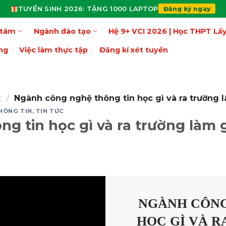
TUYỂN SINH 2026: TẶNG 1000 LAPTOP
Đăng ký ngay
 tâm
Ngành đào tạo
Hệ 9+ VCI 2026 | Học THPT L
ng
Việc làm thực tập
Đăng kí xét tuyển
t
/
Ngành công nghệ thông tin học gì và ra trường l
HÔNG TIN
,
TIN TỨC
g tin học gì và ra trường làm 
NGÀNH CÔNG
HỌC GÌ VÀ R