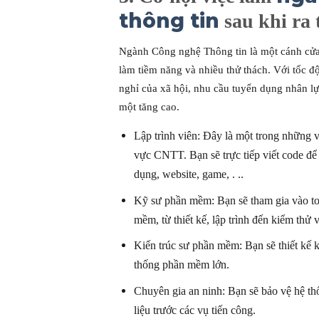
thông tin
sau khi ra
Ngành Công nghệ Thông tin là một cánh cử
làm
tiềm năng
và
nhiều
thử thách
. Với
tốc đ
nghỉ
của
xã hội
, nhu cầu
tuyển dụng
nhân lự
một
tăng cao.
Lập trình viên: Đây là một trong những
v
vực CNTT. Bạn sẽ trực tiếp viết
code
đ
dụng, website, game, . ..
Kỹ sư phần mềm: Bạn sẽ tham gia vào t
mềm, từ thiết kế,
lập trình
đến
kiểm thử
Kiến trúc sư phần mềm: Bạn sẽ thiết kế k
thống phần mềm lớn.
Chuyên gia
an ninh
: Bạn sẽ bảo vệ hệ t
liệu
trước
các
vụ
tiến công
.