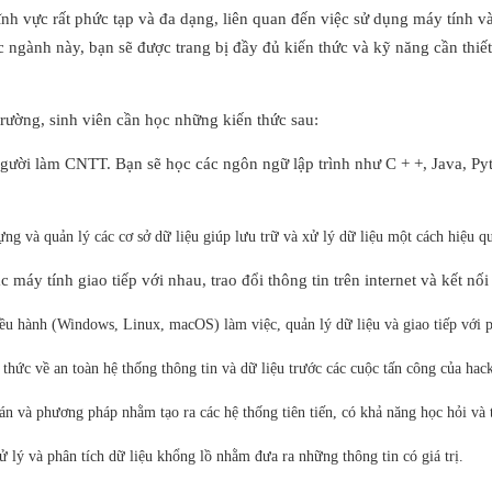
ĩnh vực rất phức tạp và đa dạng, liên quan đến việc sử dụng máy tính và
c ngành này, bạn sẽ được trang bị đầy đủ kiến thức và kỹ năng cần thiết
rường, sinh viên cần học những kiến thức sau:
ười làm CNTT. Bạn sẽ học các ngôn ngữ lập trình như C + +, Java, Pyth
dựng và quản lý các cơ sở dữ liệu
giúp
lưu trữ và
xử lý
dữ liệu
một cách hiệu qu
ác máy tính
giao tiếp
với nhau,
trao đổi
thông tin
trên
internet và
kết nối
iều hành (Windows, Linux, macOS)
làm việc
, quản lý
dữ liệu
và
giao tiếp
với p
 thức
về
an toàn
hệ thống
thông tin
và dữ liệu
trước
các cuộc tấn công của hack
oán và
phương pháp
nhằm
tạo ra các hệ thống
tiên tiến
, có khả năng học hỏi và
ử lý và phân tích dữ liệu
khổng lồ
nhằm
đưa
ra những thông tin có giá trị.