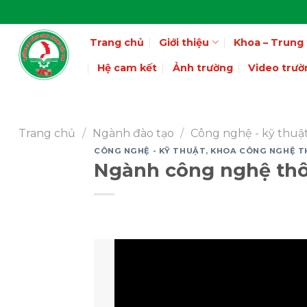
Skip
to
Trang chủ
Giới thiệu
Khoa – Trung
content
Hệ cam kết
Ảnh trường
Video trườ
Trang chủ
/
Ngành đào tạo
/
Công nghệ - kỹ thuậ
CÔNG NGHỆ - KỸ THUẬT
,
KHOA CÔNG NGHỆ T
Ngành công nghệ thôn