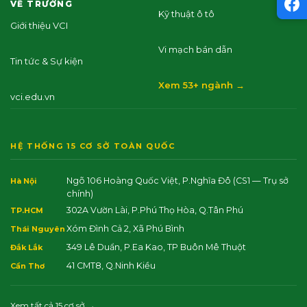
VỀ TRƯỜNG
Kỹ thuật ô tô
Giới thiệu VCI
Vi mạch bán dẫn
Tin tức & Sự kiện
Xem 53+ ngành →
vci.edu.vn
HỆ THỐNG 15 CƠ SỞ TOÀN QUỐC
Ngõ 106 Hoàng Quốc Việt, P.Nghĩa Đô
(CS1 — Trụ sở
Hà Nội
chính)
302A Vườn Lài, P.Phú Thọ Hòa, Q.Tân Phú
TP.HCM
Xóm Đình Cả 2, Xã Phú Bình
Thái Nguyên
349 Lê Duẩn, P.Ea Kao, TP Buôn Mê Thuột
Đắk Lắk
41 CMT8, Q.Ninh Kiều
Cần Thơ
Xem tất cả 15 cơ sở →