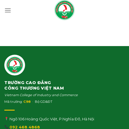
Skip
to
content
TRƯỜNG CAO ĐẲNG
CÔNG THƯƠNG VIỆT NAM
Vietnam College of Industry and Commerce
Mã trường:
C98
· Bộ GD&ĐT
Ngõ 106 Hoàng Quốc Việt, P.Nghĩa Đô, Hà Nội
092 468 4868