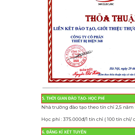
5. THỜI GIAN ĐÀO TẠO- HỌC PHÍ
Nhà trường đào tạo theo tín chỉ 2,5 năm 
Học phí : 375.000đ/1 tín chỉ ( 100 tín chỉ/
6. ĐĂNG KÍ XÉT TUYỂN