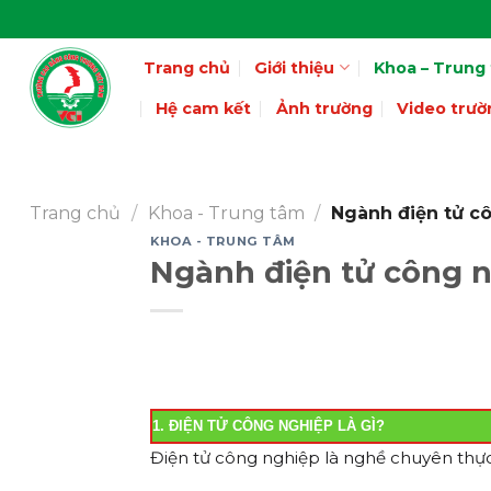
Skip
to
Trang chủ
Giới thiệu
Khoa – Trung
content
Hệ cam kết
Ảnh trường
Video trườ
Trang chủ
/
Khoa - Trung tâm
/
Ngành điện tử c
KHOA - TRUNG TÂM
Ngành điện tử công 
1. ĐIỆN TỬ CÔNG NGHIỆP LÀ GÌ?
Điện tử công nghiệp là nghề chuyên thực h