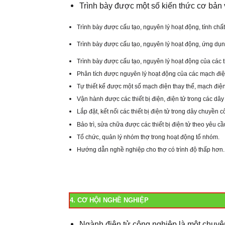
Trình bày đư­ợc một số kiến thức cơ bản 
Trình bày đ­ược cấu tạo, nguyên lý hoạt động, tính chất
Trình bày đ­ược cấu tạo, nguyên lý hoạt động, ứng dụn
Trình bày đ­ược cấu tạo, nguyên lý hoạt động của các 
Phân tích đư­ợc nguyên lý hoạt động của các mạch điện, 
Tự thiết kế được một số mạch điện thay thế, mạch điện
Vận hành đ­ược các thiết bị điện, điện tử trong các dâ
Lắp đặt, kết nối các thiết bị điện tử trong dây chuyền 
Bảo trì, sửa chữa đư­ợc các thiết bị điện tử theo yêu cầ
Tổ chức, quản lý nhóm thợ trong hoạt động tổ nhóm.
Hư­ớng dẫn nghề nghiệp cho thợ có trình độ thấp hơn.
4. CƠ HỘI NGHỀ NGHIỆP
Ngành điện tử công nghiệp là một chuyên