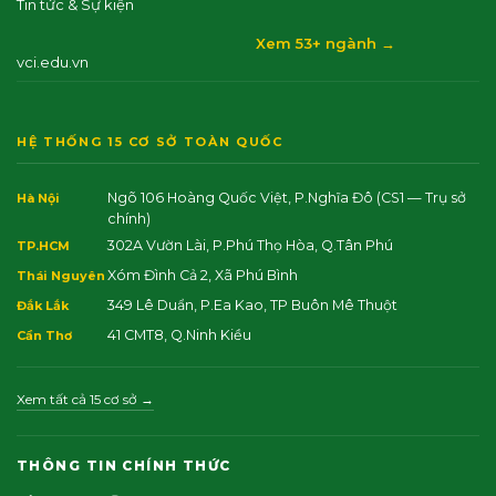
Tin tức & Sự kiện
Xem 53+ ngành →
vci.edu.vn
HỆ THỐNG 15 CƠ SỞ TOÀN QUỐC
Ngõ 106 Hoàng Quốc Việt, P.Nghĩa Đô
(CS1 — Trụ sở
Hà Nội
chính)
302A Vườn Lài, P.Phú Thọ Hòa, Q.Tân Phú
TP.HCM
Xóm Đình Cả 2, Xã Phú Bình
Thái Nguyên
349 Lê Duẩn, P.Ea Kao, TP Buôn Mê Thuột
Đắk Lắk
41 CMT8, Q.Ninh Kiều
Cần Thơ
Xem tất cả 15 cơ sở →
THÔNG TIN CHÍNH THỨC