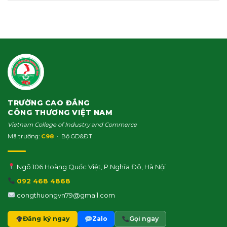
TRƯỜNG CAO ĐẲNG
CÔNG THƯƠNG VIỆT NAM
Vietnam College of Industry and Commerce
Mã trường:
C98
· Bộ GD&ĐT
Ngõ 106 Hoàng Quốc Việt, P.Nghĩa Đô, Hà Nội
092 468 4868
congthuongvn79@gmail.com
Đăng ký ngay
Zalo
Gọi ngay