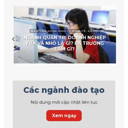
ĐÀO TẠO KHOA KINH TẾ KINH TẾ- XÃ HỘI
NGÀNH QUẢN TRỊ DOANH NGHIỆP
VỪA VÀ NHỎ LÀ GÌ? RA TRƯỜNG
LÀM GÌ?
Các ngành đào tạo
Nội dung mới cập nhật liên tục
Xem ngay