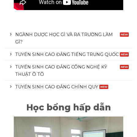
NGÀNH DƯỢC HỌC GÌ VÀ RA TRƯỜNG LÀM
GÌ?
TUYỂN SINH CAO ĐẲNG TIẾNG TRUNG QUỐC
TUYỂN SINH CAO ĐẲNG CÔNG NGHỆ KỸ
THUẬT Ô TÔ
TUYỂN SINH CAO ĐẲNG CHÍNH QUY
Học bổng hấp dẫn