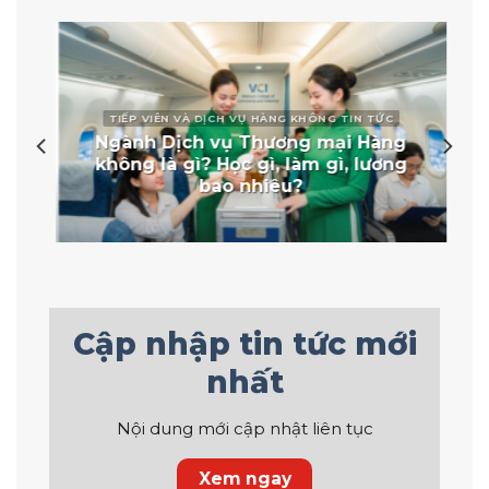
TIẾP VIÊN VÀ DỊCH VỤ HÀNG KHÔNG TIN TỨC
Ngành Dịch vụ Thương mại Hàng
không là gì? Học gì, làm gì, lương
bao nhiêu?
Cập nhập tin tức mới
nhất
Nội dung mới cập nhật liên tục
Xem ngay