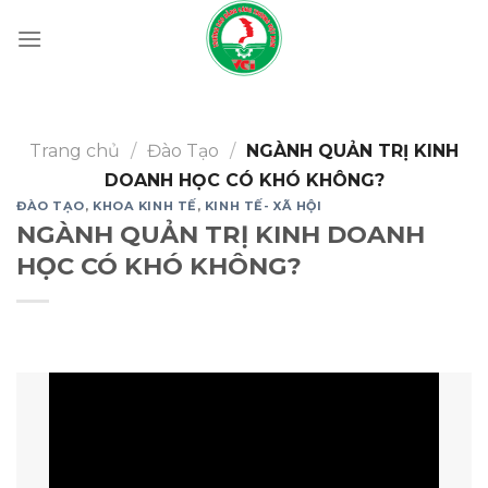
Skip
to
content
Trang chủ
/
Đào Tạo
/
NGÀNH QUẢN TRỊ KINH
DOANH HỌC CÓ KHÓ KHÔNG?
ĐÀO TẠO
,
KHOA KINH TẾ
,
KINH TẾ- XÃ HỘI
NGÀNH QUẢN TRỊ KINH DOANH
HỌC CÓ KHÓ KHÔNG?