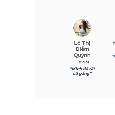
Lê Thị
Diễm
Quỳnh
“
Hà Nội
“Mình đã rất
cố gắng”