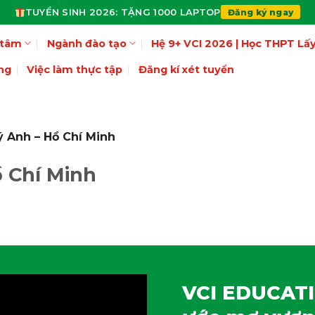
TUYỂN SINH 2026: TẶNG 1000 LAPTOP
Đăng ký ngay
 tâm
Ngành đào tạo
Hệ 9+ VCI 2026 | Học THPT L
ng
Việc làm thực tập
Đăng kí xét tuyển
 Anh – Hồ Chí Minh
 Chí Minh
VCI EDUCATI