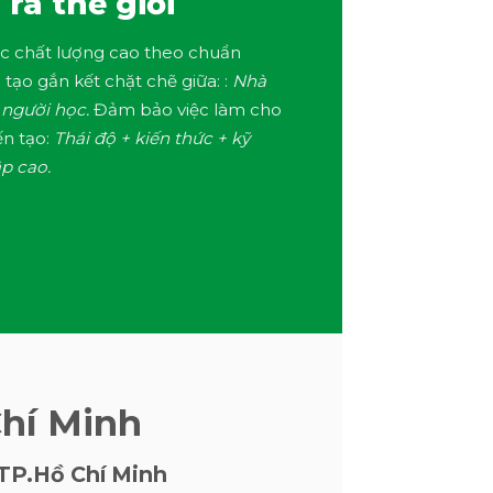
ra thế giới
c chất lượng cao theo chuẩn
tạo gắn kết chặt chẽ giữa: :
Nhà
 người học.
Đảm bảo việc làm cho
ến tạo:
Thái độ + kiến thức + kỹ
p cao.
hí Minh
 TP.Hồ Chí Minh