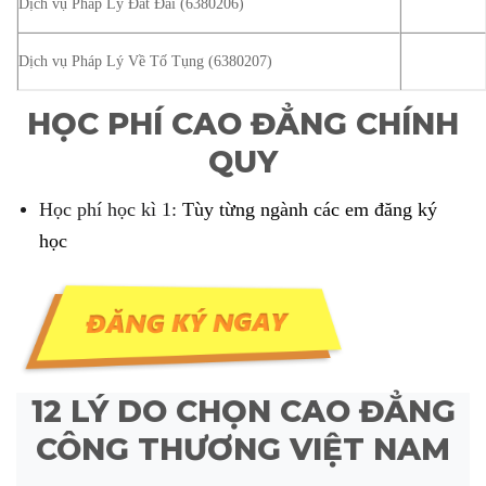
Dịch vụ Pháp Lý Đất Đai (6380206)
Dịch vụ Pháp Lý Về Tố Tụng (6380207)
HỌC PHÍ CAO ĐẲNG CHÍNH
QUY
Học phí học kì 1:
Tùy từng ngành các em đăng ký
học
12 LÝ DO CHỌN CAO ĐẲNG
CÔNG THƯƠNG VIỆT NAM