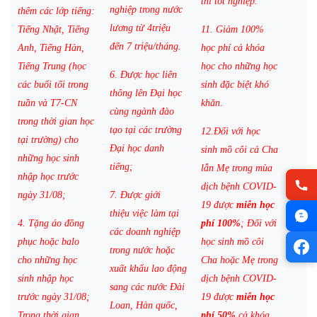
thi tốt nghiệp.
nghiệp trong nước
thêm các lớp tiếng:
lương từ 4triệu
Tiếng Nhật, Tiếng
11. Giảm 100%
đến 7 triệu/tháng.
Anh, Tiếng Hàn,
học phí cả khóa
Tiếng Trung (học
học cho những học
6. Được học liên
các buổi tối trong
sinh đặc biệt khó
thông lên Đại học
tuần và T7-CN
khăn.
cùng ngành đào
trong thời gian học
tạo tại các trường
12.Đối với học
tại trường) cho
Đại học danh
sinh mồ côi cả Cha
những học sinh
tiếng;
lẫn Mẹ trong mùa
nhập học trước
dịch bệnh COVID-
ngày 31/08;
7. Được giới
19 được
miễn học
thiệu việc làm tại
4. Tặng áo đồng
phí 100%
; Đối với
các doanh nghiệp
phục hoặc balo
học sinh mồ côi
trong nước hoặc
cho những học
Cha hoặc Mẹ trong
xuất khẩu lao động
sinh nhập học
dịch bệnh COVID-
sang các nước Đài
trước ngày 31/08;
19 được
miễn học
Loan, Hàn quốc,
Trong thời gian
phí 50%
cả khóa