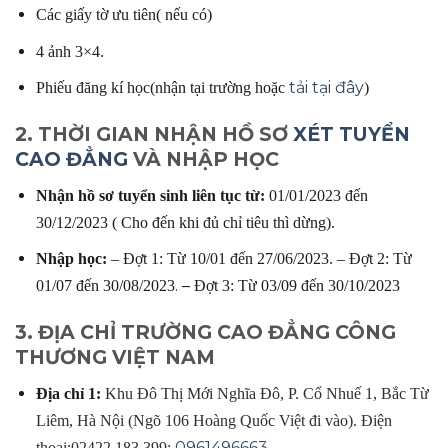
Các giấy tờ ưu tiên( nếu có)
4 ảnh 3×4.
tải tại đây
Phiếu đăng kí học(nhận tại trường hoặc
)
2. THỜI GIAN NHẬN HỒ SƠ
XÉT TUYỂN
CAO ĐẲNG
VÀ NHẬP HỌC
Nhận hồ sơ tuyển sinh liên tục từ:
01/01/2023 đến
30/12/2023 ( Cho đến khi đủ chỉ tiêu thì dừng).
Nhập học:
– Đợt 1: Từ 10/01 đến 27/06/2023. – Đợt 2: Từ
. –
01/07 đến 30/08/2023
Đợt 3: Từ 03/09 đến 30/10/2023
3. ĐỊA CHỈ TRƯỜNG CAO ĐẲNG CÔNG
THƯƠNG VIỆT NAM
Địa chỉ 1:
Khu Đô Thị Mới Nghĩa Đô, P. Cổ Nhuế 1, Bắc Từ
Liêm, Hà Nội (Ngõ 106 Hoàng Quốc Việt đi vào).
Điện
0961496663
thoại:
02422.183.399;