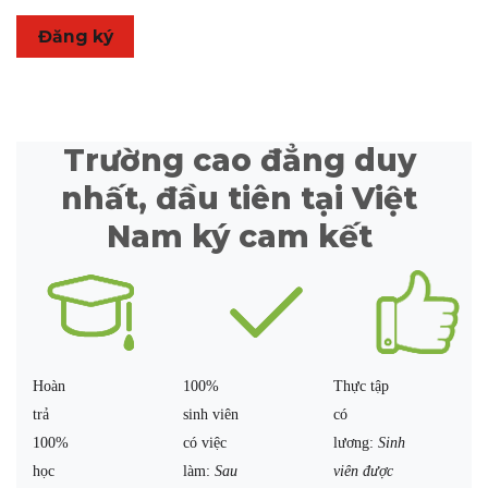
Đăng ký
Trường cao đẳng duy
nhất, đầu tiên tại Việt
Nam ký cam kết
Hoàn
100%
Thực tập
trả
sinh viên
có
100%
có việc
lương:
Sinh
học
làm:
Sau
viên được