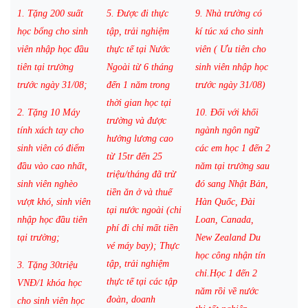
1. Tặng 200 suất
5. Được đi thực
9. Nhà trường có
học bổng cho sinh
tập, trải nghiệm
kí túc xá cho sinh
viên nhập học đầu
thực tế tại Nước
viên ( Ưu tiên cho
tiên tại trường
Ngoài từ 6 tháng
sinh viên nhập học
trước ngày 31/08;
đến 1 năm trong
trước ngày 31/08)
thời gian học tại
2. Tặng 10 Máy
10. Đối với khối
trường và được
tính xách tay cho
ngành ngôn ngữ
hưởng lương cao
sinh viên có điểm
các em học 1 đến 2
từ 15tr đến 25
đầu vào cao nhất,
năm tại trường sau
triệu/tháng đã trừ
sinh viên nghèo
đó sang Nhật Bản,
tiền ăn ở và thuế
vượt khó, sinh viên
Hàn Quốc, Đài
tại nước ngoài (chi
nhập học đầu tiên
Loan, Canada,
phí đi chỉ mất tiền
tại trường;
New Zealand Du
vé máy bay); Thực
học công nhận tín
tập, trải nghiệm
3. Tặng 30triệu
chỉ.Học 1 đến 2
thực tế tại các tập
VNĐ/1 khóa học
năm rồi về nước
đoàn, doanh
cho sinh viên học