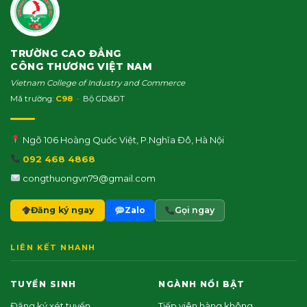
TRƯỜNG CAO ĐẲNG
CÔNG THƯƠNG VIỆT NAM
Vietnam College of Industry and Commerce
Mã trường:
C98
· Bộ GD&ĐT
Ngõ 106 Hoàng Quốc Việt, P.Nghĩa Đô, Hà Nội
092 468 4868
congthuongvn79@gmail.com
Đăng ký ngay
Zalo
Gọi ngay
LIÊN KẾT NHANH
TUYỂN SINH
NGÀNH NỔI BẬT
Đăng ký xét tuyển
Tiếp viên hàng không