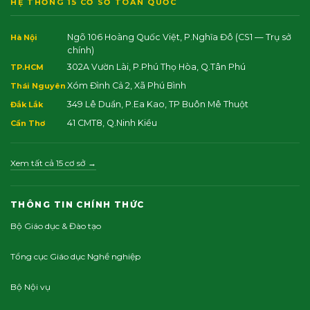
HỆ THỐNG 15 CƠ SỞ TOÀN QUỐC
Ngõ 106 Hoàng Quốc Việt, P.Nghĩa Đô
(CS1 — Trụ sở
Hà Nội
chính)
302A Vườn Lài, P.Phú Thọ Hòa, Q.Tân Phú
TP.HCM
Xóm Đình Cả 2, Xã Phú Bình
Thái Nguyên
349 Lê Duẩn, P.Ea Kao, TP Buôn Mê Thuột
Đắk Lắk
41 CMT8, Q.Ninh Kiều
Cần Thơ
Xem tất cả 15 cơ sở →
THÔNG TIN CHÍNH THỨC
Bộ Giáo dục & Đào tạo
Tổng cục Giáo dục Nghề nghiệp
Bộ Nội vụ