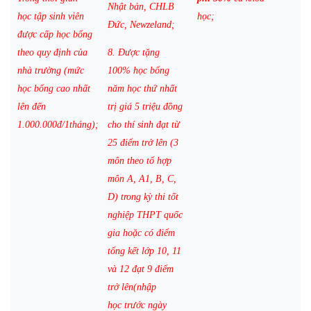
Nhật bản, CHLB
học tập sinh viên
học;
Đức, Newzeland;
được cấp học bổng
theo quy định của
8. Được tặng
nhà trường (mức
100% học b
ổ
ng
học bổng cao nhất
năm học thứ nhất
lên đến
trị giá 5 triệu đồng
1.000.000đ/1tháng);
cho thí sinh đạt từ
25 đi
ể
m trở lên (3
môn theo tổ hợp
môn A, A1, B, C,
D) trong kỳ thi tốt
nghiệp THPT quốc
gia
h
o
ặc
có đi
ể
m
t
ổ
ng kết lớp 10, 11
và 12 đạt 9 điểm
trở l
ê
n
(nhập
học
t
rước ngày