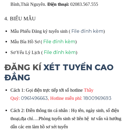
Bình,Thái Nguyên.
Điện thoại:
02083.567.555
4. BIỂU MẪU
File đính kèm
Mẫu Phiếu Đăng ký tuyển sinh (
)
File đính kèm
Mẫu Bìa Hồ Sơ (
)
File đính kèm
Sơ Yếu Lý Lịch (
)
ĐĂNG KÍ
XÉT TUYỂN CAO
ĐẲNG
Cách 1: Gọi điện trực tiếp tới số hotline
Thầy
0961496663
1800969693
Quý:
, Hotline miễn phí:
Cách 2: Điền thông tin cá nhân : Họ tên, ngày sinh, số điện
thoại,địa chỉ….Phòng tuyển sinh sẽ liên hệ tư vấn và hướng
dẫn các em làm hồ sơ xét tuyển