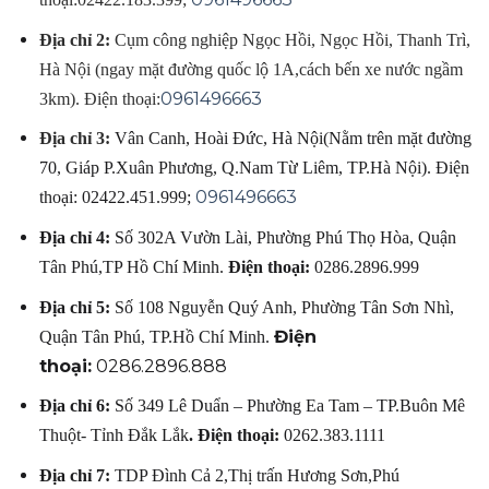
Địa chỉ 2:
Cụm công nghiệp Ngọc Hồi, Ngọc Hồi, Thanh Trì,
Hà Nội (ngay mặt đường quốc lộ 1A,cách bến xe nước ngầm
0961496663
3km).
Điện thoại:
Địa chỉ 3:
Vân Canh, Hoài Đức, Hà Nội(Nằm trên mặt đường
70, Giáp P.Xuân Phương, Q.Nam Từ Liêm, TP.Hà Nội).
Điện
0961496663
thoại:
02422.451.999;
Địa chỉ 4:
Số 302A Vườn Lài, Phường Phú Thọ Hòa, Quận
Tân Phú,TP Hồ Chí Minh.
Điện thoại:
0286.2896.999
Địa chỉ 5:
Số 108 Nguyễn Quý Anh, Phường Tân Sơn Nhì,
Điện
Quận Tân Phú, TP.Hồ Chí Minh.
thoại:
0286.2896.888
Địa chỉ 6:
Số 349 Lê Duẩn – Phường Ea Tam – TP.Buôn Mê
Thuột- Tỉnh Đắk Lắk
.
Điện thoại:
0262.383.1111
Địa chỉ 7:
TDP Đình Cả 2,Thị trấn Hương Sơn,Phú