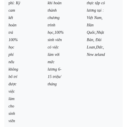
phí:
Ký
khi hoàn
thực tập có
cam
thành
lương tại :
kết
chương
Việt Nam,
hoàn
trình
Hàn
trả
học,100%
Quốc,Nhật
100%
sinh viên
Bản, Đài
học
có việc
Loan,Đức,
phí
làm với
New zeland
nếu
mức
không
lương 6-
bố trí
15 triệu/
được
tháng
việc
làm
cho
sinh
viên