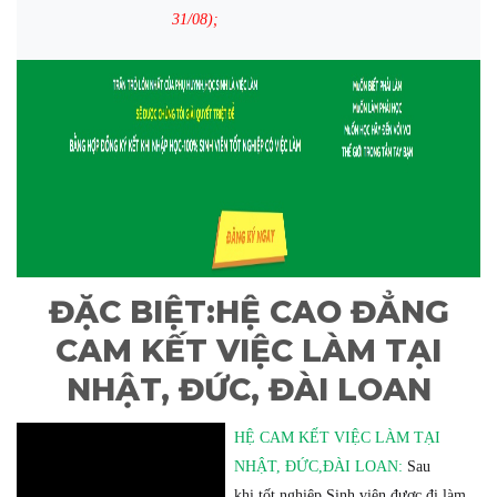
31/08
);
ĐẶC BIỆT:HỆ CAO ĐẲNG
CAM KẾT VIỆC LÀM TẠI
NHẬT, ĐỨC, ĐÀI LOAN
HỆ CAM KẾT VIỆC LÀM TẠI
NHẬT, ĐỨC,ĐÀI LOAN:
Sau
khi tốt nghiệp Sinh viên được đi làm