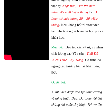
việc tại
Nhật Bản, Đức với
mức
lương 45 – 50 triệu/ tháng
.
Tại
Đài
Loan
có
mức lương 20 – 30 triệu/
tháng
.
Nếu không bố trí được việc
làm nhà trường sẽ hoàn lại học phí cả
khóa học.
Mục tiêu:
Đào tạo các kỹ sư, cử nhân
chất lượng cao.Yêu cầu :
Thái Độ–
Kiến Thức
– Kỹ Năng.
Có trình độ
ngang các trường lớn tại
Nhật Bản,
Đức
Quyền lợi:
+Sinh viên được đào tạo tăng cường
về tiếng Nhật, Đức, Đài Loan để đạt
chứng chỉ quốc tế ( Nhật: N4 trở lên,