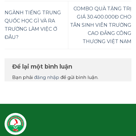
COMBO QUÀ TẶNG TRỊ
NGÀNH TIẾNG TRUNG
GIÁ 30.400.000Đ CHO
QUỐC HỌC GÌ VÀ RA
TÂN SINH VIÊN TRƯỜNG
TRƯỜNG LÀM VIỆC Ở
CAO ĐẲNG CÔNG
ĐÂU?
THƯƠNG VIỆT NAM
Để lại một bình luận
Bạn phải
đăng nhập
để gửi bình luận.