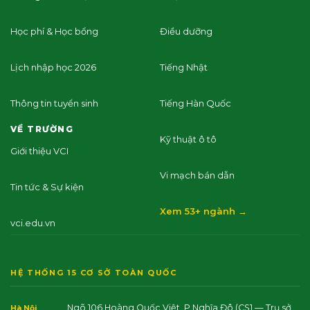
Học phí & Học bổng
Điều dưỡng
Lịch nhập học 2026
Tiếng Nhật
Thông tin tuyển sinh
Tiếng Hàn Quốc
VỀ TRƯỜNG
Kỹ thuật ô tô
Giới thiệu VCI
Vi mạch bán dẫn
Tin tức & Sự kiện
Xem 53+ ngành →
vci.edu.vn
HỆ THỐNG 15 CƠ SỞ TOÀN QUỐC
Ngõ 106 Hoàng Quốc Việt, P.Nghĩa Đô
(CS1 — Trụ sở
Hà Nội