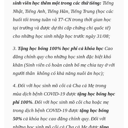
sinh viên học thêm một trong các thứ tiếng:
Tiếng
Nhật, Tiếng Anh, Tiếng Hàn, Tiếng Trung (học các
buổi tối trong tuần và T7-CN trong thời gian học
tại trường và được dự thi cấp chứng chỉ quốc tế)
cho những học sinh nhập học trước ngày 31/08;
3.
Tặng học bổng 100% học phí cả khóa học
Cao
đẳng chính quy cho những học sinh đặc biệt khó
khăn (Sinh viên có hoàn cảnh bố mẹ chia tay ở với
người thân không có khả năng nuôi ăn học);
4. Đối với học sinh mồ côi cả Cha cả Mẹ trong
mùa dịch bệnh COVID-19 được
tặng học bổng học
phí 100%
.
Đối với học sinh mồ côi cha hoặc mẹ
trong dịch bệnh COVID-19 được
tặng học bổng
50%
cả khóa học cao đẳng chính quy.
Đối với
những học sinh mồ côi cả Cha cả Mẹ được
tặng