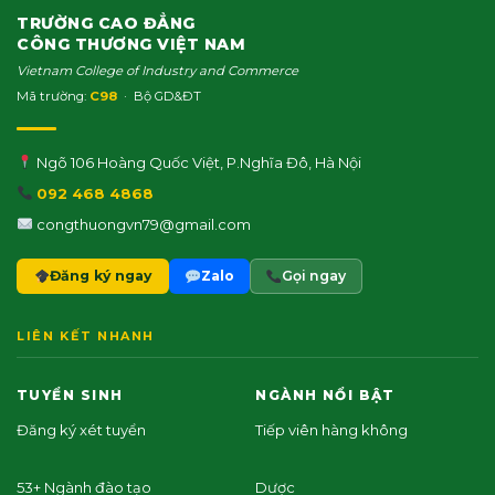
TRƯỜNG CAO ĐẲNG
CÔNG THƯƠNG VIỆT NAM
Vietnam College of Industry and Commerce
Mã trường:
C98
· Bộ GD&ĐT
Ngõ 106 Hoàng Quốc Việt, P.Nghĩa Đô, Hà Nội
092 468 4868
congthuongvn79@gmail.com
Đăng ký ngay
Zalo
Gọi ngay
LIÊN KẾT NHANH
TUYỂN SINH
NGÀNH NỔI BẬT
Đăng ký xét tuyển
Tiếp viên hàng không
53+ Ngành đào tạo
Dược