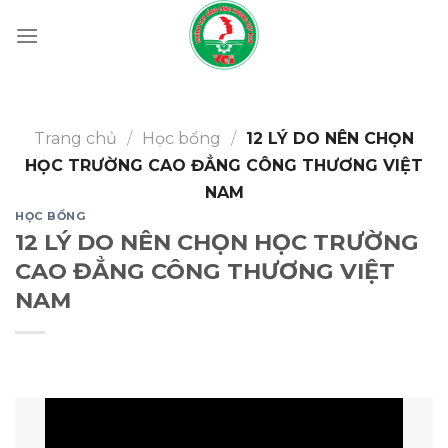
Skip
to
content
Trang chủ
/
Học bổng
/
12 LÝ DO NÊN CHỌN
HỌC TRƯỜNG CAO ĐẲNG CÔNG THƯƠNG VIỆT
NAM
HỌC BỔNG
12 LÝ DO NÊN CHỌN HỌC TRƯỜNG
CAO ĐẲNG CÔNG THƯƠNG VIỆT
NAM