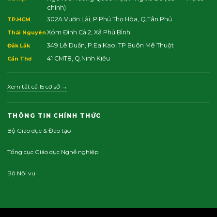
chính)
302A Vườn Lài, P.Phú Thọ Hòa, Q.Tân Phú
TP.HCM
Xóm Đình Cả 2, Xã Phú Bình
Thái Nguyên
349 Lê Duẩn, P.Ea Kao, TP Buôn Mê Thuột
Đắk Lắk
41 CMT8, Q.Ninh Kiều
Cần Thơ
Xem tất cả 15 cơ sở →
THÔNG TIN CHÍNH THỨC
Bộ Giáo dục & Đào tạo
Tổng cục Giáo dục Nghề nghiệp
Bộ Nội vụ