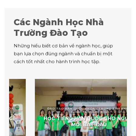
Các Ngành Học Nhà
Trường Đào Tạo
Những hiểu biết cơ bản về ngành học, giúp
bạn lựa chọn đúng ngành và chuẩn bị một
cách tốt nhất cho hành trình học tập.
ĐÀO TẠO HÀN QUỐC KHOA - TRUNG TÂM KHOA
QUỐC TẾ NGÔN NGỮ
HỌC TIẾNG HÀN QUỐC CHO NGƯỜI
MỚI BẮT ĐẦU