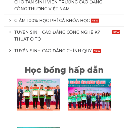
CHO TÂN SINH VIÊN TRƯỜNG CAO ĐẲNG
CÔNG THƯƠNG VIỆT NAM
GIẢM 100% HỌC PHÍ CẢ KHÓA HỌC
TUYỂN SINH CAO ĐẲNG CÔNG NGHỆ KỸ
THUẬT Ô TÔ
TUYỂN SINH CAO ĐẲNG CHÍNH QUY
Học bổng hấp dẫn