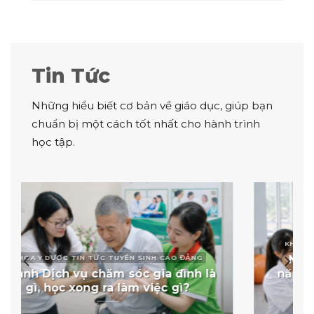
Tin Tức
Những hiểu biết cơ bản về giáo dục, giúp bạn
chuẩn bị một cách tốt nhất cho hành trình
học tập.
KHOA Y DƯỢC TIN TỨC TUYỂN SINH CAO ĐẲNG
Ngành Kỹ thuật phục hồi chức
năng: Học gì, ra làm gì, dễ xin việc
không?