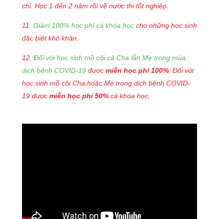
chỉ. Học 1 đến 2 năm rồi về nước thi tốt nghiệp.
11.
Giảm 100% học phí cả khóa học
cho những học sinh
đặc biệt khó khăn.
12.
Đối với học sinh mồ côi cả Cha lẫn Mẹ trong mùa
dịch bệnh COVID-19
được
miễn học phí 100%
; Đối với
học sinh mồ côi Cha hoặc Mẹ trong dịch bệnh COVID-
19 được
miễn học phí 50%
cả khóa học;