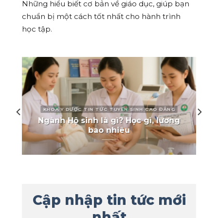
Những hiểu biết cơ bản về giáo dục, giúp bạn
chuẩn bị một cách tốt nhất cho hành trình
học tập.
TIẾP VIÊN VÀ DỊCH VỤ HÀNG KHÔNG TIN TỨC
Ngành Dịch vụ Thương mại Hàng
không là gì? Học gì, làm gì, lương
bao nhiêu?
Cập nhập tin tức mới
nhất