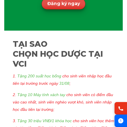
Đăng ký ngay
TẠI SAO
CHỌN HỌC
DƯỢC
TẠI
VCI
1.
Tặng 200 suất học bổng
cho sinh viên nhập học đầu
tiên tại trường trước ngày
31/08
;
2.
Tặng 10 Máy tính xách tay
cho sinh viên có điểm đầu
vào cao nhất, sinh viên nghèo vượt khó, sinh viên nhập
học đầu tiên tại trường;
3.
Tặng 30 triệu VNĐ/1 khóa học
cho sinh viên học thêm