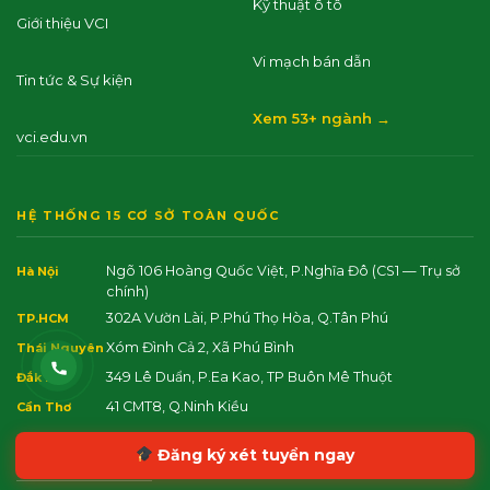
Kỹ thuật ô tô
Giới thiệu VCI
Vi mạch bán dẫn
Tin tức & Sự kiện
Xem 53+ ngành →
vci.edu.vn
HỆ THỐNG 15 CƠ SỞ TOÀN QUỐC
Ngõ 106 Hoàng Quốc Việt, P.Nghĩa Đô
(CS1 — Trụ sở
Hà Nội
chính)
302A Vườn Lài, P.Phú Thọ Hòa, Q.Tân Phú
TP.HCM
Xóm Đình Cả 2, Xã Phú Bình
Thái Nguyên
349 Lê Duẩn, P.Ea Kao, TP Buôn Mê Thuột
Đắk Lắk
41 CMT8, Q.Ninh Kiều
Cần Thơ
Đăng ký xét tuyển ngay
Xem tất cả 15 cơ sở →