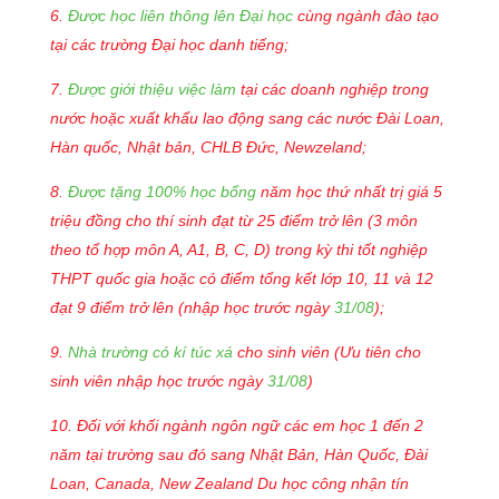
6.
Được
học liên thông lên Đại học
cùng ngành đào tạo
tại các trường Đại học danh tiếng;
7.
Được giới thiệu việc làm
tại các doanh nghiệp trong
nước hoặc xuất khẩu lao động sang các nước Đài Loan,
Hàn quốc, Nhật bản, CHLB Đức, Newzeland;
8.
Được tặng 100% học bổng
năm học thứ nhất trị giá 5
triệu đồng cho thí sinh đạt từ 25 đi
ể
m trở lên (3 môn
theo tổ hợp môn A, A1, B, C, D) trong kỳ thi tốt nghiệp
THPT quốc gia
h
o
ặc
có đi
ể
m t
ổ
ng kết lớp 10, 11 và 12
đạt 9 điểm trở l
ê
n
(nhập học t
rước ngày
31/08
);
9.
Nhà trường có kí túc xá
cho sinh viên (Ưu tiên cho
sinh viên nhập học trước ngày
31/08
)
10. Đối với khối ngành ngôn ngữ các em học 1 đến 2
năm tại trường sau đó sang Nhật Bản, Hàn Quốc, Đài
Loan, Canada, New Zealand Du học công nhận tín