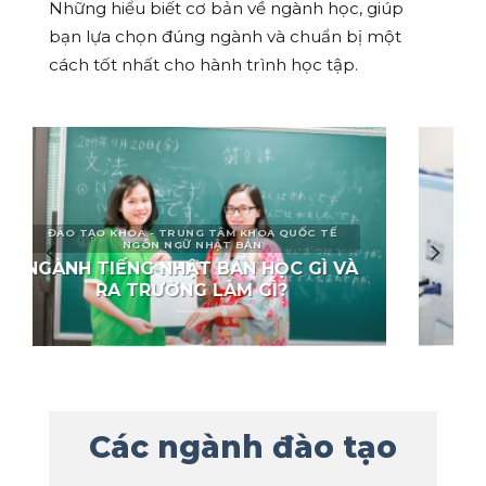
Những hiểu biết cơ bản về ngành học, giúp
bạn lựa chọn đúng ngành và chuẩn bị một
cách tốt nhất cho hành trình học tập.
ĐÀO TẠO KHOA KINH TẾ KINH TẾ- XÃ HỘI
NGÀNH QUẢN TRỊ DOANH NGHIỆP
VỪA VÀ NHỎ LÀ GÌ? RA TRƯỜNG
LÀM GÌ?
Các ngành đào tạo