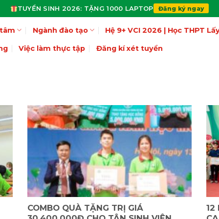
TUYỂN SINH 2026: TẶNG 1000 LAPTOP
Đăng ký ngay
 tâm
Ngành đào tạo
Hệ 9+ VCI 2026 | Học THPT L
ng
Việc làm thực tập
Đăng kí xét tuyển
COMBO QUÀ TẶNG TRỊ GIÁ
12
30.400.000Đ CHO TÂN SINH VIÊN
CA