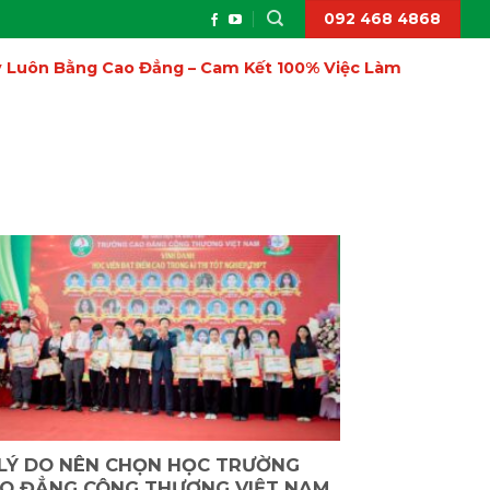
092 468 4868
ấy Luôn Bằng Cao Đẳng – Cam Kết 100% Việc Làm
 LÝ DO NÊN CHỌN HỌC TRƯỜNG
O ĐẲNG CÔNG THƯƠNG VIỆT NAM