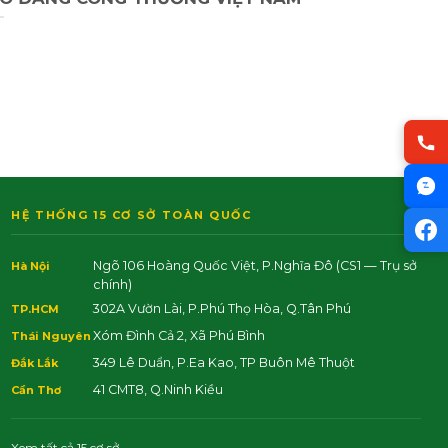
HỆ THỐNG 15 CƠ SỞ TOÀN QUỐC
Ngõ 106 Hoàng Quốc Việt, P.Nghĩa Đô
(CS1 — Trụ sở
Hà Nội
chính)
302A Vườn Lài, P.Phú Thọ Hòa, Q.Tân Phú
TP.HCM
Xóm Đình Cả 2, Xã Phú Bình
Thái Nguyên
349 Lê Duẩn, P.Ea Kao, TP Buôn Mê Thuột
Đắk Lắk
41 CMT8, Q.Ninh Kiều
Cần Thơ
Xem tất cả 15 cơ sở →