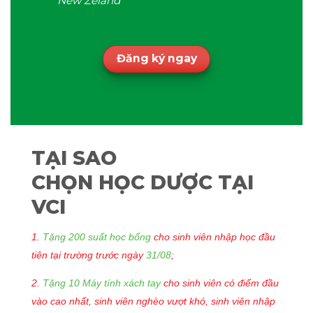
New Zeland
Đăng ký ngay
TẠI SAO
CHỌN HỌC
DƯỢC
TẠI
VCI
1.
Tặng 200 suất học bổng
cho sinh viên nhập học đầu
tiên tại trường trước ngày
31/08
;
2.
Tặng 10 Máy tính xách tay
cho sinh viên có điểm đầu
vào cao nhất, sinh viên nghèo vượt khó, sinh viên nhập