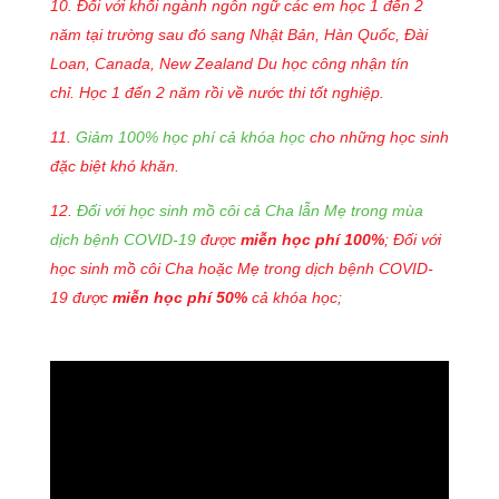
10. Đối với khối ngành ngôn ngữ các em học 1 đến 2
năm tại trường sau đó sang Nhật Bản, Hàn Quốc, Đài
Loan, Canada, New Zealand Du học công nhận tín
chỉ. Học 1 đến 2 năm rồi về nước thi tốt nghiệp.
11.
Giảm 100% học phí cả khóa học
cho những học sinh
đặc biệt khó khăn.
12.
Đối với học sinh mồ côi cả Cha lẫn Mẹ trong mùa
dịch bệnh COVID-19
được
miễn học phí 100%
; Đối với
học sinh mồ côi Cha hoặc Mẹ trong dịch bệnh COVID-
19 được
miễn học phí 50%
cả khóa học;