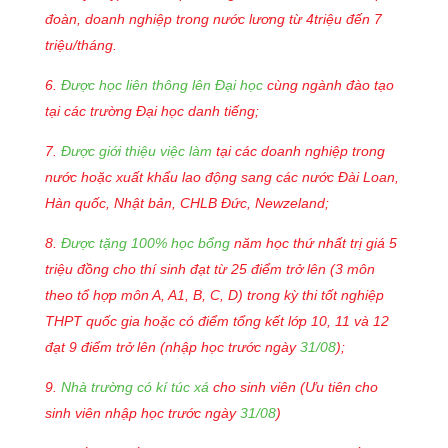
đoàn, doanh nghiệp trong nước lương từ 4triệu đến 7
triệu/tháng.
6.
Được
học liên thông lên Đại học
cùng ngành đào tạo
tại các trường Đại học danh tiếng;
7.
Được giới thiệu việc làm
tại các doanh nghiệp trong
nước hoặc xuất khẩu lao động sang các nước Đài Loan,
Hàn quốc, Nhật bản, CHLB Đức, Newzeland;
8.
Được tặng 100% học bổng
năm học thứ nhất trị giá 5
triệu đồng cho thí sinh đạt từ 25 đi
ể
m trở lên (3 môn
theo tổ hợp môn A, A1, B, C, D) trong kỳ thi tốt nghiệp
THPT quốc gia
h
o
ặc
có đi
ể
m t
ổ
ng kết lớp 10, 11 và 12
đạt 9 điểm trở l
ê
n
(nhập học t
rước ngày
31/08
);
9.
Nhà trường có kí túc xá
cho sinh viên (Ưu tiên cho
sinh viên nhập học trước ngày
31/08
)