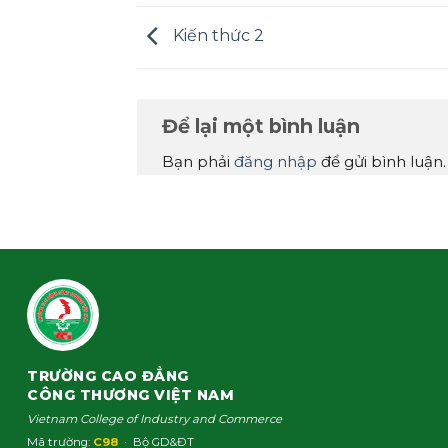
Kiến thức 2
Để lại một bình luận
Bạn phải
đăng nhập
để gửi bình luận.
TRƯỜNG CAO ĐẲNG
CÔNG THƯƠNG VIỆT NAM
Vietnam College of Industry and Commerce
Mã trường:
C98
· Bộ GD&ĐT