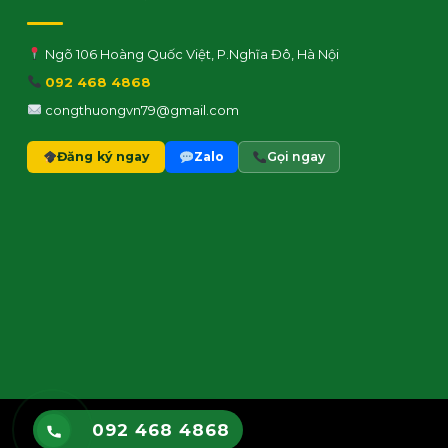
Ngõ 106 Hoàng Quốc Việt, P.Nghĩa Đô, Hà Nội
092 468 4868
congthuongvn79@gmail.com
Đăng ký ngay
Zalo
Gọi ngay
092 468 4868