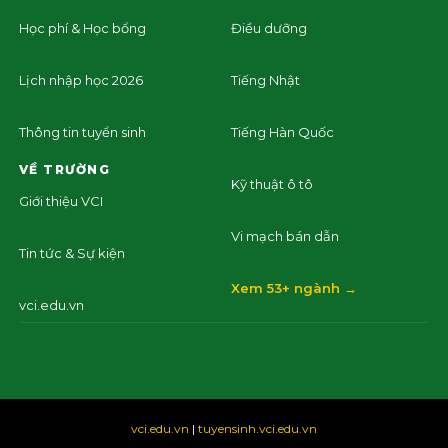
Học phí & Học bổng
Điều dưỡng
Lịch nhập học 2026
Tiếng Nhật
Thông tin tuyển sinh
Tiếng Hàn Quốc
VỀ TRƯỜNG
Kỹ thuật ô tô
Giới thiệu VCI
Vi mạch bán dẫn
Tin tức & Sự kiện
Xem 53+ ngành →
vci.edu.vn
vci.edu.vn
|
tuyensinh.vci.edu.vn