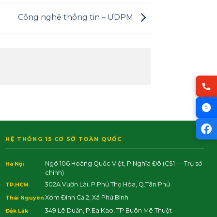
Công nghệ thông tin – ƯDPM
HỆ THỐNG 15 CƠ SỞ TOÀN QUỐC
Ngõ 106 Hoàng Quốc Việt, P.Nghĩa Đô
(CS1 — Trụ sở
Hà Nội
chính)
302A Vườn Lài, P.Phú Thọ Hòa, Q.Tân Phú
TP.HCM
Xóm Đình Cả 2, Xã Phú Bình
Thái Nguyên
349 Lê Duẩn, P.Ea Kao, TP Buôn Mê Thuột
Đắk Lắk