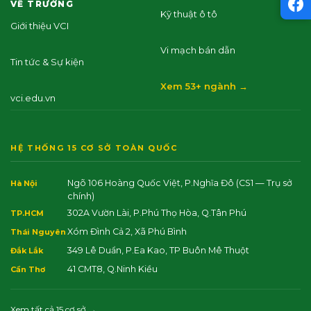
VỀ TRƯỜNG
Kỹ thuật ô tô
Giới thiệu VCI
Vi mạch bán dẫn
Tin tức & Sự kiện
Xem 53+ ngành →
vci.edu.vn
HỆ THỐNG 15 CƠ SỞ TOÀN QUỐC
Ngõ 106 Hoàng Quốc Việt, P.Nghĩa Đô
(CS1 — Trụ sở
Hà Nội
chính)
302A Vườn Lài, P.Phú Thọ Hòa, Q.Tân Phú
TP.HCM
Xóm Đình Cả 2, Xã Phú Bình
Thái Nguyên
349 Lê Duẩn, P.Ea Kao, TP Buôn Mê Thuột
Đắk Lắk
41 CMT8, Q.Ninh Kiều
Cần Thơ
Xem tất cả 15 cơ sở →