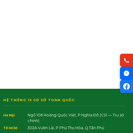
HỆ THỐNG 15 CƠ SỞ TOÀN QUỐC
Ngõ 106 Hoàng Quốc Việt, P.Nghĩa Đô
(CS1 — Trụ sở
Hà Nội
chính)
302A Vườn Lài, P.Phú Thọ Hòa, Q.Tân Phú
TP.HCM