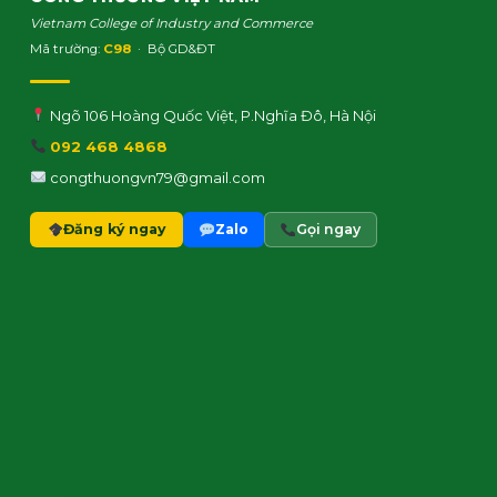
Vietnam College of Industry and Commerce
Mã trường:
C98
· Bộ GD&ĐT
Ngõ 106 Hoàng Quốc Việt, P.Nghĩa Đô, Hà Nội
092 468 4868
congthuongvn79@gmail.com
Đăng ký ngay
Zalo
Gọi ngay