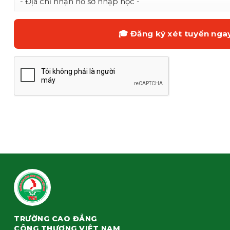
TRƯỜNG CAO ĐẲNG
CÔNG THƯƠNG VIỆT NAM