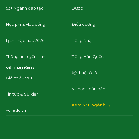
53+ Ngành đào tạo
Dược
Học phí & Học bổng
Điều dưỡng
Lịch nhập học 2026
Tiếng Nhật
Thông tin tuyển sinh
Tiếng Hàn Quốc
VỀ TRƯỜNG
Kỹ thuật ô tô
Giới thiệu VCI
Vi mạch bán dẫn
Tin tức & Sự kiện
Xem 53+ ngành →
vci.edu.vn