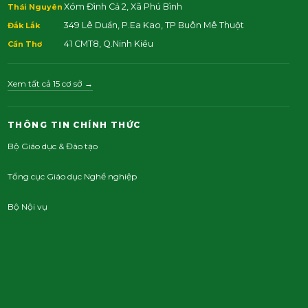
Xóm Đình Cả 2, Xã Phú Bình
Thái Nguyên
349 Lê Duẩn, P.Ea Kao, TP Buôn Mê Thuột
Đắk Lắk
41 CMT8, Q.Ninh Kiều
Cần Thơ
Xem tất cả 15 cơ sở →
THÔNG TIN CHÍNH THỨC
Bộ Giáo dục & Đào tạo
Tổng cục Giáo dục Nghề nghiệp
Bộ Nội vụ